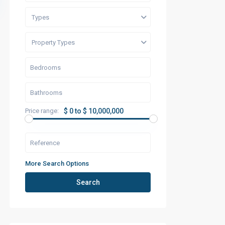
Types
Property Types
Price range:
$ 0 to $ 10,000,000
More Search Options
Search