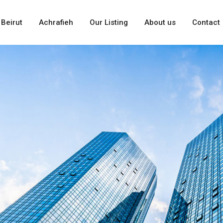
 Beirut
Achrafieh
Our Listing
About us
Contact