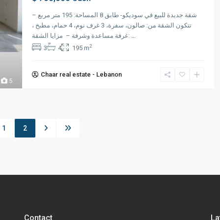
شقة جديدة للبيع في سوديكو- طابق 8 المساحة: 195 متر مربع –
تتكون الشقة من: صالون، سفرة، 3 غرف نوم، 4 حمام، مطبخ ،
غرفة مساعدة وشرفة – مزايا الشقة:
...
2
3
4
195 m
Chaar real estate - Lebanon
5
or Rent in Ain al-
Catchy Apartment for Sale in Mar Elias 
#R2699
1
2
Contact
La