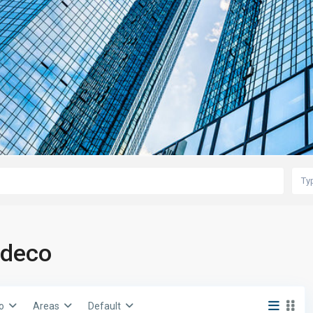
Ty
odeco
o
Areas
Default