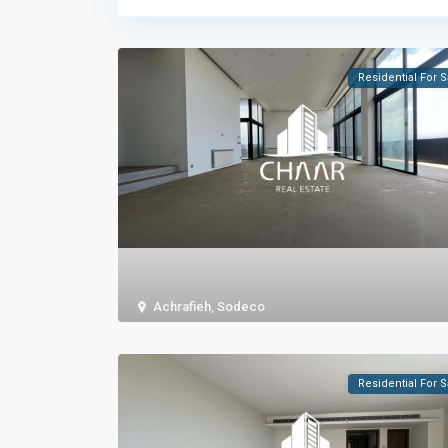
Residential For S
Achrafieh
,
Sodeco
Residential For S